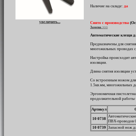
Наличие на складе:
да
увеличить...
Снято с производства
(Ос
Замена >>>
Автоматические клещи д
Предназначены для сняти
многожильных проводах се
Настройка происходит ав
изоляции.
Длина снятия изоляции уст
Со встроенным ножом для
1.5кв.мм, многожильных до
Эргономичная пистолетная
продолжительной работы б
Артикул
Автоматически
10 0738
ПВХ-проводов 0
10 0739
Запасной нож д