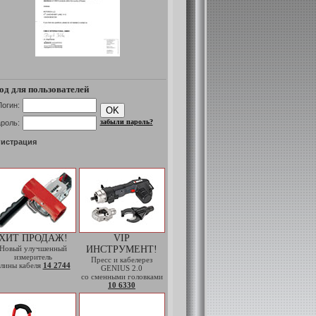
од для пользователей
Логин:
забыли пароль?
роль:
гистрация
ХИТ ПРОДАЖ!
VIP
Новый улучшенный
ИНСТРУМЕНТ!
измеритель
Пресс и кабелерез
лины кабеля
14 2744
GENIUS 2.0
со сменными головками
10 6330