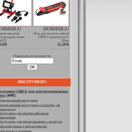
ОВИНКА!
НОВИНКА!
кумуляторная
Нож для зачистки кабеля
етодиодная лампа
CIMCO диаметром 8-
MCO
28мм
 1580
12 2016
Подписаться на новости:
ИНСТРУМЕНТ:
струмент CIMCO для электротехнических
[
698
]:
абот
змерительный инструмент
золированный инструмент и оснастка для
зопасности
нструмент для обжима кабельных
конечников
нструмент для снятия изоляции с проводов
абелепротяжка и кабелеразмотка
абелерезы и ножницы