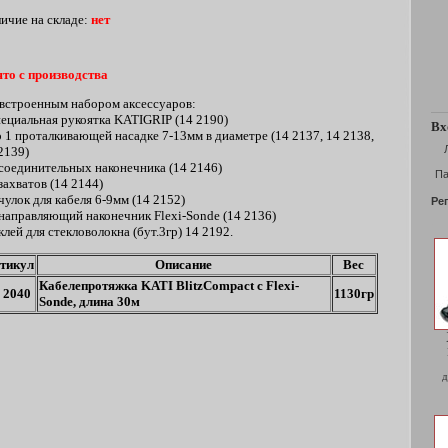
ичие на складе:
нет
то с производства
встроенным набором аксессуаров:
пециальная рукоятка KATIGRIP (14 2190)
Вх
о 1 проталкивающей насадке 7-13мм в диаметре (14 2137, 14 2138,
2139)
 соединительных наконечника (14 2146)
Па
 захватов (14 2144)
 чулок для кабеля 6-9мм (14 2152)
Ре
 направляющий наконечник Flexi-Sonde (14 2136)
.
 клей для стекловолокна (бут.3гр) 14 2192.
тикул
Описание
Вес
Кабелепротяжка KATI BlitzCompact с Flexi-
 2040
1130гр
Sonde, длина 30м
д