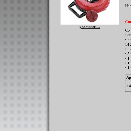
Нал
Сня
увеличить...
Со 
• с
• п
14 
• 3
• 5
• 1
• 1
• 1
Ар
14