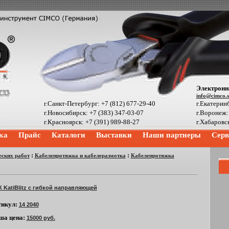
Электронн
info@cimco.
г.Санкт-Петербург: +7 (812) 677-29-40
г.Екатеринб
г.Новосибирск: +7 (383) 347-03-07
г.Воронеж:
г.Красноярск: +7 (391) 989-88-27
г.Хабаровс
ка
Прайс
Каталоги
Выставки
Наши партнеры
Серв
:
:
ских работ
Кабелепротяжка и кабелеразмотка
Кабелепротяжка
К KatiBlitz с гибкой направляющей
тикул:
14 2040
ша цена:
15000 руб.