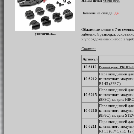
Наша цена:
48468 руб.
Наличие на складе:
да
Обжимные клещи с 7-ю сменны
увеличить...
кабельной разводки, основанно
и упорядоченный набор в удоб
Состав:
Артикул
10 6112
Ручной пресс
PROFI-
Пара вкладышей для
10 6212
контактного модуль
RJ 45 (8P8C)
Пара вкладышей для
10 6215
контактного модульн
(8P8C), модель HIR
Пара вкладышей для
10 6216
контактного модуль
(8P8C), модель ST
Пара вкладышей для
10 6211
контактного модуль
RJ 11 (6P4C), RJ 12 