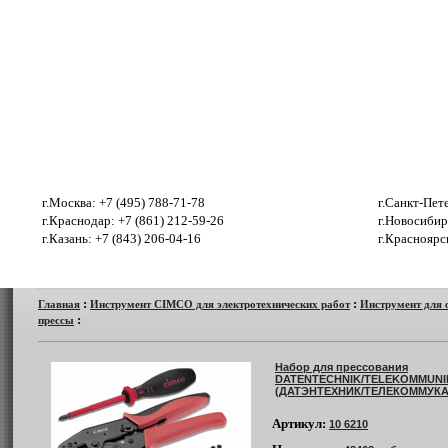
г.Москва: +7 (495) 788-71-78
г.Санкт-Пет
г.Краснодар: +7 (861) 212-59-26
г.Новосибир
г.Казань: +7 (843) 206-04-16
г.Красноярс
Главная
Оплата
Доставка
Прайс
Катало
:
:
Главная
Инструмент CIMCO для электротехнических работ
Инструмент для 
:
прессы
Набор для прессования
DATENTECHNIK/TELEKOMMUNI
(ДАТЭНТЕХНИК/ТЕЛЕКОММУК
Артикул:
10 6210