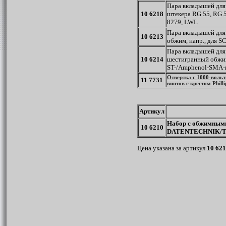
Пара вкладышей дл
10 6218
штекера RG 55, RG 5
8279, LWL
Пара вкладышей для
10 6213
обжим, напр., для 
Пара вкладышей для
10 6214
шестигранный обжим
ST-/Amphenol-SMA-
Отвертка с 1000-вольт
11 7731
винтов с крестом Phill
Артикул
Набор с обжимным
10 6210
DATENTECHNIK/
Цена указана за артикул
10 621